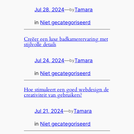
Jul 28, 2024
—
Tamara
by
in
Niet gecategoriseerd
Creëer een luxe badkamerervaring met
stijlvolle details
Jul 24, 2024
—
Tamara
by
in
Niet gecategoriseerd
Hoe stimuleert een goed webdesign de
creativiteit van gebruikers?
Jul 21, 2024
—
Tamara
by
in
Niet gecategoriseerd